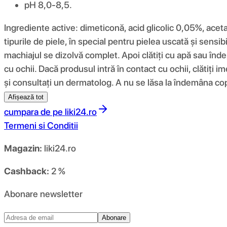
pH 8,0-8,5.
Ingrediente active: dimeticonă, acid glicolic 0,05%, ace
tipurile de piele, în special pentru pielea uscată și sensi
machiajul se dizolvă complet. Apoi clătiți cu apă sau înd
cu ochii. Dacă produsul intră în contact cu ochii, clătiți im
și consultați un dermatolog. A nu se lăsa la îndemâna copii
Afișează tot
cumpara de pe
liki24.ro
Termeni si Conditii
Magazin:
liki24.ro
Cashback:
2 %
Abonare newsletter
Abonare