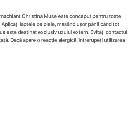
e demachiant Christina Muse este conceput pentru toate
are Aplicați laptele pe piele, masând ușor până când tot
s este destinat exclusiv uzului extern. Evitați contactul
tată. Dacă apare o reacție alergică, întrerupeți utilizarea