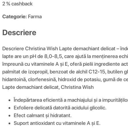
2 %
cashback
Categorie:
Farma
Descriere
Descriere Christina Wish Lapte demachiant delicat – îndepă
lapte are un pH de 8,0-8,5, care ajută la menținerea echili
împreună cu vitaminele A și E, oferă pielii ingrediente ac
palmitat de izopropil, benzoat de alchil C12-15, butilen glico
hidantoină, clorfenesină, hidroxid de potasiu, gumă de celu
Lapte demachiant delicat, Christina Wish
Îndepărtarea eficientă a machiajului și a impuritățilo
Exfoliere delicată datorită acidului glicolic.
Efect calmant și hidratant.
Suport antioxidant cu vitaminele A și E.