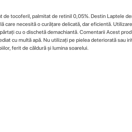
tat de tocoferil, palmitat de retinil 0,05%. Destin Laptel
bilă care necesită o curățare delicată, dar eficientă. Utiliz
epărtați cu o dischetă demachiantă. Comentarii Acest produ
ediat cu multă apă. Nu utilizați pe pielea deteriorată sau iri
lor, ferit de căldură și lumina soarelui.