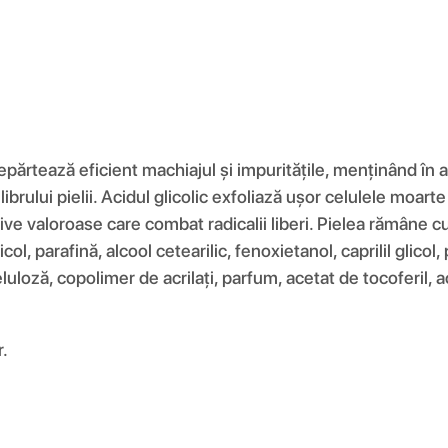
rtează eficient machiajul și impuritățile, menținând în ace
brului pielii. Acidul glicolic exfoliază ușor celulele moarte
tive valoroase care combat radicalii liberi. Pielea rămâne 
l, parafină, alcool cetearilic, fenoxietanol, caprilil glicol, 
loză, copolimer de acrilați, parfum, acetat de tocoferil, aci
r.