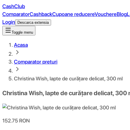
CashClub
Comparator
Cashback
Cupoane reducere
Vouchere
Blog
L
Login
Descarca extensia
Toggle menu
Acasa
Comparator preturi
Christina Wish, lapte de curățare delicat, 300 ml
Christina Wish, lapte de curățare delicat, 300 
152.75
RON