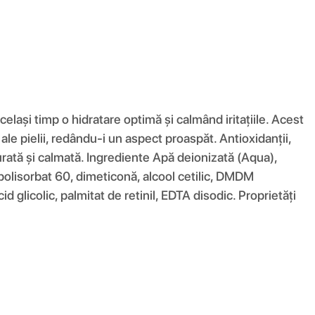
lași timp o hidratare optimă și calmând iritațiile. Acest
 ale pielii, redându-i un aspect proaspăt. Antioxidanții,
curată și calmată. Ingrediente Apă deionizată (Aqua),
polisorbat 60, dimeticonă, alcool cetilic, DMDM ​​​​
d glicolic, palmitat de retinil, EDTA disodic. Proprietăți