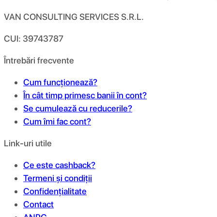
VAN CONSULTING SERVICES S.R.L.
CUI: 39743787
Întrebări frecvente
Cum funcționează?
În cât timp primesc banii în cont?
Se cumulează cu reducerile?
Cum îmi fac cont?
Link-uri utile
Ce este cashback?
Termeni și condiții
Confidențialitate
Contact