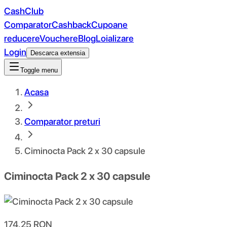
CashClub
Comparator
Cashback
Cupoane
reducere
Vouchere
Blog
Loializare
Login
Descarca extensia
Toggle menu
Acasa
Comparator preturi
Ciminocta Pack 2 x 30 capsule
Ciminocta Pack 2 x 30 capsule
174.25
RON