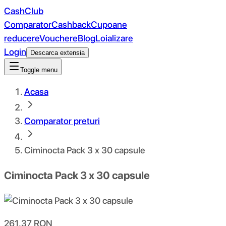
CashClub
Comparator
Cashback
Cupoane
reducere
Vouchere
Blog
Loializare
Login
Descarca extensia
Toggle menu
Acasa
Comparator preturi
Ciminocta Pack 3 x 30 capsule
Ciminocta Pack 3 x 30 capsule
261.37
RON