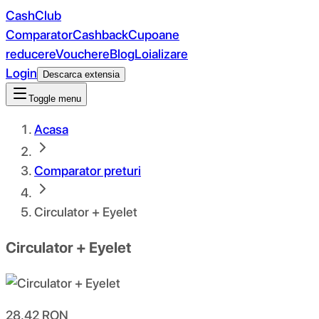
CashClub
Comparator
Cashback
Cupoane
reducere
Vouchere
Blog
Loializare
Login
Descarca extensia
Toggle menu
Acasa
Comparator preturi
Circulator + Eyelet
Circulator + Eyelet
28.42
RON