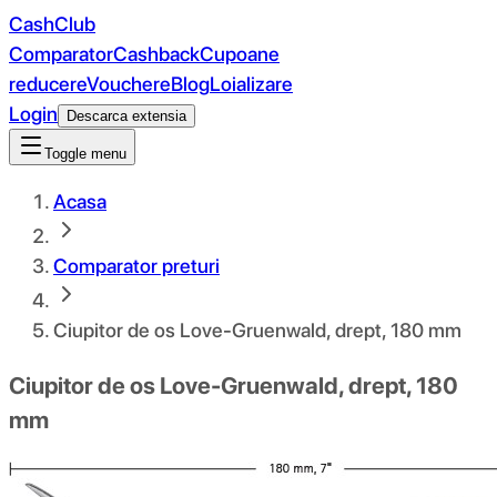
CashClub
Comparator
Cashback
Cupoane
reducere
Vouchere
Blog
Loializare
Login
Descarca extensia
Toggle menu
Acasa
Comparator preturi
Ciupitor de os Love-Gruenwald, drept, 180 mm
Ciupitor de os Love-Gruenwald, drept, 180
mm