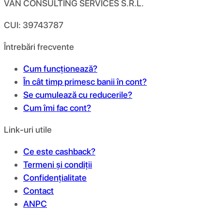
VAN CONSULTING SERVICES S.R.L.
CUI: 39743787
Întrebări frecvente
Cum funcționează?
În cât timp primesc banii în cont?
Se cumulează cu reducerile?
Cum îmi fac cont?
Link-uri utile
Ce este cashback?
Termeni și condiții
Confidențialitate
Contact
ANPC