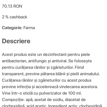
70.13
RON
2 %
cashback
Categorie:
Farma
Descriere
Acest produs este un dezinfectant pentru piele
antibacterian, antifungic și antiviral. Se folosește
pentru curățarea rănilor și zgârieturilor. Fiind
transparent, previne pătarea blănii și pielii animalului.
Curățarea rănilor și zgârieturilor cu acest produs
previne infecția și accelerează vindecarea acestora.
Vine într-o sticlă cu pulverizator de 100 ml.
Compoziție: apă, acetat de sodiu, diacetat de
clorhexidină, acid acetic. Ingredient activ: clorhexidină