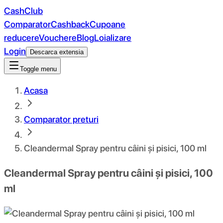
CashClub
Comparator
Cashback
Cupoane
reducere
Vouchere
Blog
Loializare
Login
Descarca extensia
Toggle menu
Acasa
Comparator preturi
Cleandermal Spray pentru câini și pisici, 100 ml
Cleandermal Spray pentru câini și pisici, 100
ml