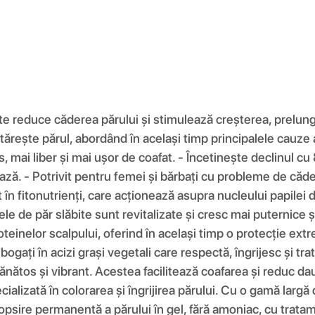
te reduce căderea părului și stimulează creșterea, prelung
ntărește părul, abordând în același timp principalele cauze 
s, mai liber și mai ușor de coafat. - Încetinește declinul 
ază. - Potrivit pentru femei și bărbați cu probleme de căd
în fitonutrienți, care acționează asupra nucleului papilei
ele de păr slăbite sunt revitalizate și cresc mai puternice
teinelor scalpului, oferind în același timp o protecție ext
, bogați în acizi grași vegetali care respectă, îngrijesc și 
sănătos și vibrant. Acestea facilitează coafarea și reduc 
zată în colorarea și îngrijirea părului. Cu o gamă largă 
vopsire permanentă a părului în gel, fără amoniac, cu tratam