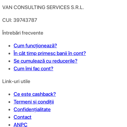
VAN CONSULTING SERVICES S.R.L.
CUI: 39743787
Întrebări frecvente
Cum funcționează?
În cât timp primesc banii în cont?
Se cumulează cu reducerile?
Cum îmi fac cont?
Link-uri utile
Ce este cashback?
Termeni și condiții
Confidențialitate
Contact
ANPC