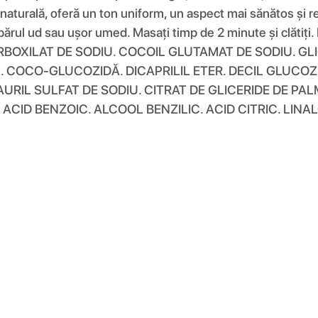
e naturală, oferă un ton uniform, un aspect mai sănătos și r
i pe părul ud sau ușor umed. Masați timp de 2 minute și cl
XILAT DE SODIU. COCOIL GLUTAMAT DE SODIU. GLIC
. COCO-GLUCOZIDĂ. DICAPRILIL ETER. DECIL GLUCOZ
URIL SULFAT DE SODIU. CITRAT DE GLICERIDE DE PA
 ACID BENZOIC. ALCOOL BENZILIC. ACID CITRIC. LINA