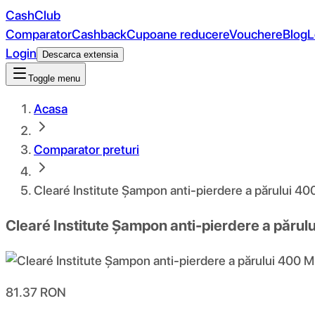
CashClub
Comparator
Cashback
Cupoane reducere
Vouchere
Blog
L
Login
Descarca extensia
Toggle menu
Acasa
Comparator preturi
Clearé Institute Șampon anti-pierdere a părului 40
Clearé Institute Șampon anti-pierdere a părul
81.37
RON