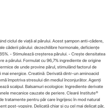
ind ciclul de viață al părului. Acest șampon anti-cădere,
ale căderii părului: dezechilibre hormonale, deficiențe
cu 85%. - Stimulează creșterea părului. - Crește densitatea
ere a părului. Formulat cu 96,7% ingrediente de origine
 dermice de unde provine părul, stimulând factorul de
 și mai energice. Creatină: Derivată dintr-un aminoacid
remă împotriva stresului din mediul înconjurător. Agenți
tratează scalpul. Balsamuri ecologice: Ingrediente derivate
daunele mecanice cauzate de periere. Clearé Institute®
de tratamente pentru păr care îngrijesc în mod natural
ent post-vopsire. Delicată chiar și cu cel mai delicat păr,