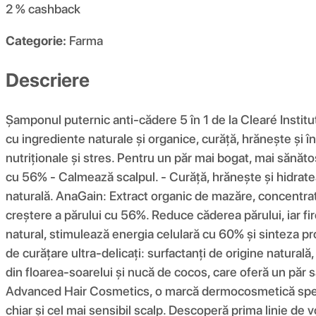
2 %
cashback
Categorie:
Farma
Descriere
Șamponul puternic anti-cădere 5 în 1 de la Clearé Institu
cu ingrediente naturale și organice, curăță, hrănește și î
nutriționale și stres. Pentru un păr mai bogat, mai sănăto
cu 56% - Calmează scalpul. - Curăță, hrănește și hidrate
naturală. AnaGain: Extract organic de mazăre, concentrat 
creștere a părului cu 56%. Reduce căderea părului, iar fir
natural, stimulează energia celulară cu 60% și sinteza pro
de curățare ultra-delicați: surfactanți de origine naturală
din floarea-soarelui și nucă de cocos, care oferă un păr 
Advanced Hair Cosmetics, o marcă dermocosmetică speciali
chiar și cel mai sensibil scalp. Descoperă prima linie de 