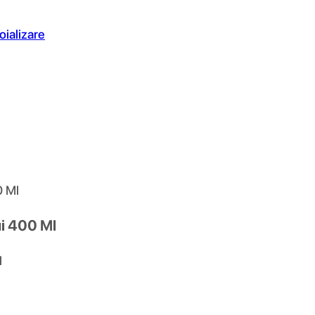
oializare
0 Ml
ui 400 Ml