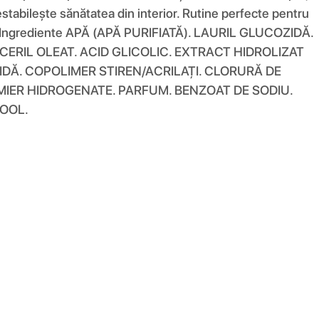
estabilește sănătatea din interior. Rutine perfecte pentru
ătiți. Ingrediente APĂ (APĂ PURIFIATĂ). LAURIL GLUCOZIDĂ.
ERIL OLEAT. ACID GLICOLIC. EXTRACT HIDROLIZAT
IDĂ. COPOLIMER STIREN/ACRILAȚI. CLORURĂ DE
LMIER HIDROGENATE. PARFUM. BENZOAT DE SODIU.
LOOL.