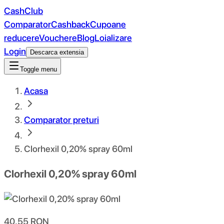
CashClub
Comparator
Cashback
Cupoane
reducere
Vouchere
Blog
Loializare
Login
Descarca extensia
Toggle menu
Acasa
Comparator preturi
Clorhexil 0,20% spray 60ml
Clorhexil 0,20% spray 60ml
40.55
RON