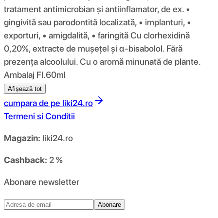
tratament antimicrobian și antiinflamator, de ex. •
gingivită sau parodontită localizată, • implanturi, •
exporturi, • amigdalită, • faringită Cu clorhexidină
0,20%, extracte de mușețel și α-bisabolol. Fără
prezența alcoolului. Cu o aromă minunată de plante.
Ambalaj Fl.60ml
Afișează tot
cumpara de pe
liki24.ro
Termeni si Conditii
Magazin:
liki24.ro
Cashback:
2 %
Abonare newsletter
Abonare