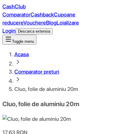
CashClub
Comparator
Cashback
Cupoane
reducere
Vouchere
Blog
Loializare
Login
Descarca extensia
Toggle menu
Acasa
Comparator preturi
Cluo, folie de aluminiu 20m
Cluo, folie de aluminiu 20m
17.63
RON