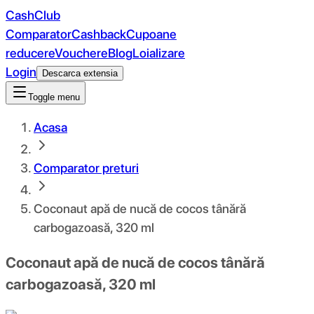
CashClub
Comparator
Cashback
Cupoane
reducere
Vouchere
Blog
Loializare
Login
Descarca extensia
Toggle menu
Acasa
Comparator preturi
Coconaut apă de nucă de cocos tânără
carbogazoasă, 320 ml
Coconaut apă de nucă de cocos tânără
carbogazoasă, 320 ml