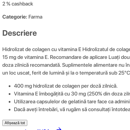
2 %
cashback
Categorie:
Farma
Descriere
Hidrolizat de colagen cu vitamina E Hidrolizatul de cola
15 mg de vitamina E. Recomandare de aplicare Luați două c
doza zilnică recomandată. Suplimentele alimentare nu înloc
un loc uscat, ferit de lumină și la o temperatură sub 25°C
400 mg hidrolizat de colagen per doză zilnică.
Vitamina E îmbogățită cu 30 mg (250% din doza zilni
Utilizarea capsulelor de gelatină tare face ca admin
Dacă aveți întrebări, vă rugăm să consultați întotd
Afișează tot