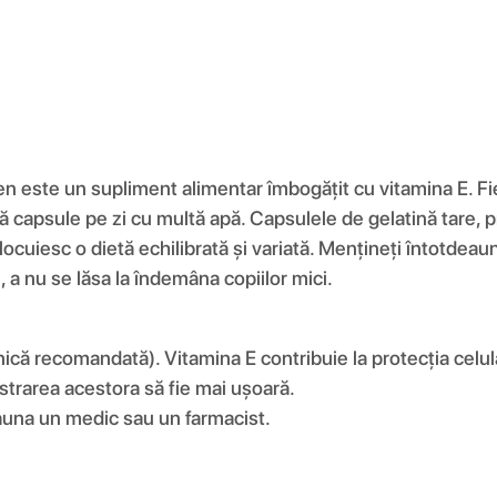
gen este un supliment alimentar îmbogățit cu vitamina E. F
apsule pe zi cu multă apă. Capsulele de gelatină tare, pra
uiesc o dietă echilibrată și variată. Mențineți întotdeauna
, a nu se lăsa la îndemâna copiilor mici.
că recomandată). Vitamina E contribuie la protecția celula
istrarea acestora să fie mai ușoară.
eauna un medic sau un farmacist.