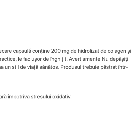
iecare capsulă conține 200 mg de hidrolizat de colagen și
ctice, le fac ușor de înghițit. Avertismente Nu depășiți
 un stil de viață sănătos. Produsul trebuie păstrat într-
ră împotriva stresului oxidativ.