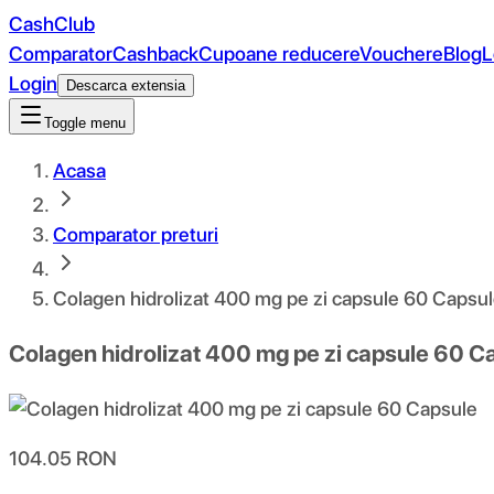
CashClub
Comparator
Cashback
Cupoane reducere
Vouchere
Blog
L
Login
Descarca extensia
Toggle menu
Acasa
Comparator preturi
Colagen hidrolizat 400 mg pe zi capsule 60 Capsu
Colagen hidrolizat 400 mg pe zi capsule 60 C
104.05
RON