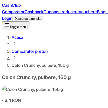
CashClub
Comparator
Cashback
Cupoane reducere
Vouchere
Blog
L
Login
Descarca extensia
Toggle menu
Acasa
Comparator preturi
Colon Crunchy, pulbere, 150 g
Colon Crunchy, pulbere, 150 g
48.4
RON