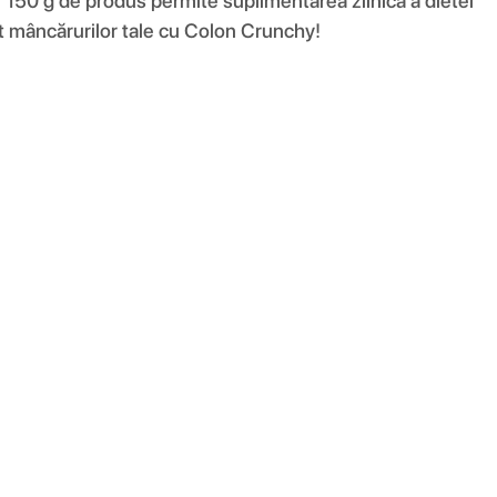
de 150 g de produs permite suplimentarea zilnică a dietei
ant mâncărurilor tale cu Colon Crunchy!