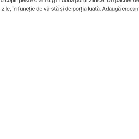
u copiii peste 6 ani 4 g în două porții zilnice. Un pachet 
 zile, în funcție de vârstă și de porția luată. Adaugă croc