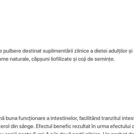
lbere destinat suplimentării zilnice a dietei adulților și
e naturale, căpșuni liofilizate și coji de semințe.
ă buna funcționare a intestinelor, facilitând tranzitul intes
ol din sânge. Efectul benefic rezultat în urma efectului de