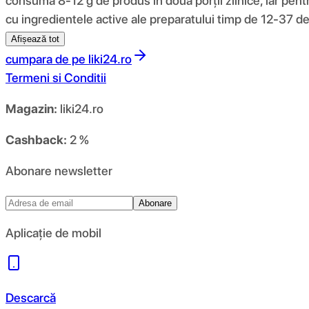
consumă 8-12 g de produs în două porții zilnice, iar pentr
cu ingredientele active ale preparatului timp de 12-37 de
Afișează tot
cumpara de pe
liki24.ro
Termeni si Conditii
Magazin:
liki24.ro
Cashback:
2 %
Abonare newsletter
Abonare
Aplicație de mobil
Descarcă