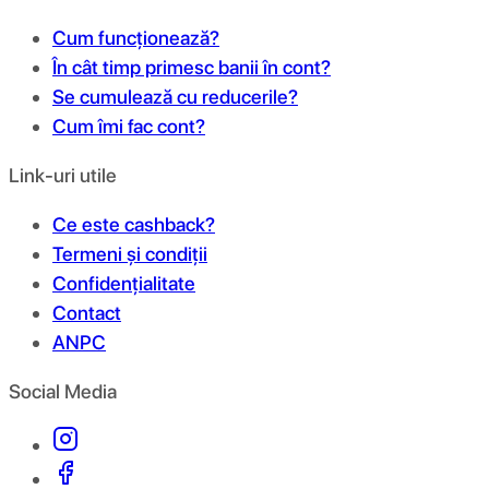
Cum funcționează?
În cât timp primesc banii în cont?
Se cumulează cu reducerile?
Cum îmi fac cont?
Link-uri utile
Ce este cashback?
Termeni și condiții
Confidențialitate
Contact
ANPC
Social Media