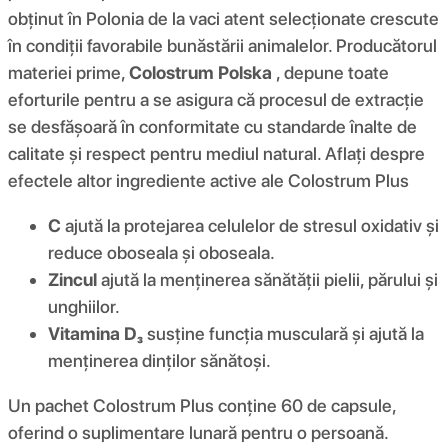
obținut în Polonia de la vaci atent selecționate crescute
în condiții favorabile bunăstării animalelor. Producătorul
materiei prime,
Colostrum Polska
, depune toate
eforturile pentru a se asigura că procesul de extracție
se desfășoară în conformitate cu standarde înalte de
calitate și respect pentru mediul natural. Aflați despre
efectele altor ingrediente active ale Colostrum Plus
C
ajută la protejarea celulelor de stresul oxidativ și
reduce oboseala și oboseala.
Zincul
ajută la menținerea sănătății pielii, părului și
unghiilor.
Vitamina D₃
susține funcția musculară și ajută la
menținerea dinților sănătoși.
Un pachet Colostrum Plus conține 60 de capsule,
oferind o suplimentare lunară pentru o persoană.