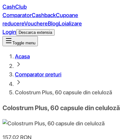
CashClub
Comparator
Cashback
Cupoane
reducere
Vouchere
Blog
Loializare
Login
Descarca extensia
Toggle menu
Acasa
Comparator preturi
Colostrum Plus, 60 capsule din celuloză
Colostrum Plus, 60 capsule din celuloză
157.02
RON