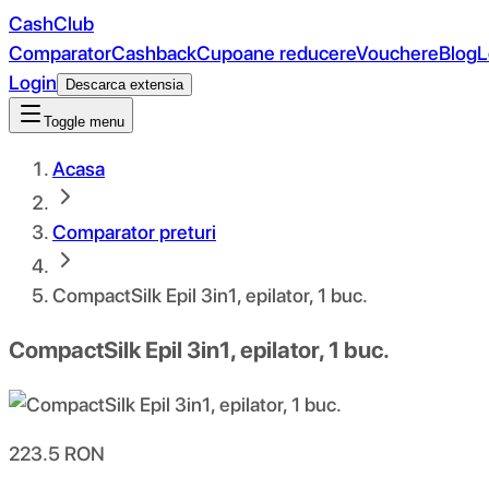
CashClub
Comparator
Cashback
Cupoane reducere
Vouchere
Blog
L
Login
Descarca extensia
Toggle menu
Acasa
Comparator preturi
CompactSilk Epil 3in1, epilator, 1 buc.
CompactSilk Epil 3in1, epilator, 1 buc.
223.5
RON