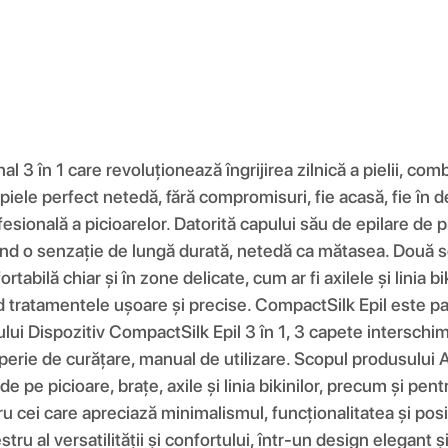
 3 în 1 care revoluționează îngrijirea zilnică a pielii, com
ele perfect netedă, fără compromisuri, fie acasă, fie în de
rofesională a picioarelor. Datorită capului său de epilare de 
tând o senzație de lungă durată, netedă ca mătasea. Două se
ortabilă chiar și în zone delicate, cum ar fi axilele și linia 
nd tratamentele ușoare și precise. CompactSilk Epil este 
etului Dispozitiv CompactSilk Epil 3 în 1, 3 capete interschi
 perie de curățare, manual de utilizare. Scopul produsului
de pe picioare, brațe, axile și linia bikinilor, precum și pe
 cei care apreciază minimalismul, funcționalitatea și posibil
ru al versatilității și confortului, într-un design elegant 