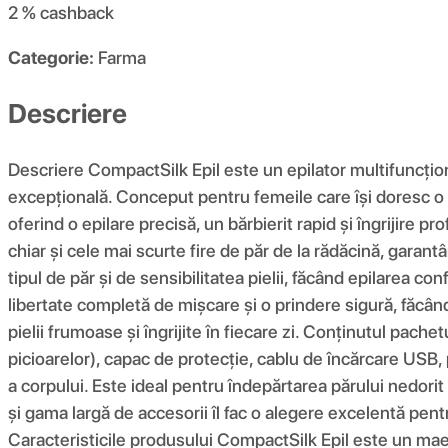
2 %
cashback
Categorie:
Farma
Descriere
Descriere CompactSilk Epil este un epilator multifuncțional
excepțională. Conceput pentru femeile care își doresc o pi
oferind o epilare precisă, un bărbierit rapid și îngrijire p
chiar și cele mai scurte fire de păr de la rădăcină, garan
tipul de păr și de sensibilitatea pielii, făcând epilarea conf
libertate completă de mișcare și o prindere sigură, făcâ
pielii frumoase și îngrijite în fiecare zi. Conținutul pach
picioarelor), capac de protecție, cablu de încărcare USB,
a corpului. Este ideal pentru îndepărtarea părului nedorit 
și gama largă de accesorii îl fac o alegere excelentă pentru
Caracteristicile produsului CompactSilk Epil este un maest