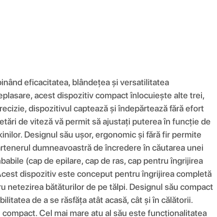
binând eficacitatea, blândețea și versatilitatea
plasare, acest dispozitiv compact înlocuiește alte trei,
precizie, dispozitivul captează și îndepărtează fără efort
tări de viteză vă permit să ajustați puterea în funcție de
bikinilor. Designul său ușor, ergonomic și fără fir permite
partenerul dumneavoastră de încredere în căutarea unei
mbabile (cap de epilare, cap de ras, cap pentru îngrijirea
 Acest dispozitiv este conceput pentru îngrijirea completă
ntru netezirea bătăturilor de pe tălpi. Designul său compact
itatea de a se răsfăța atât acasă, cât și în călătorii.
și compact. Cel mai mare atu al său este funcționalitatea