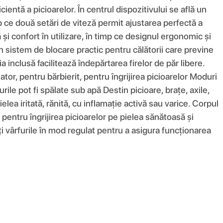
icientă a picioarelor. În centrul dispozitivului se află un
p ce două setări de viteză permit ajustarea perfectă a
ă și confort în utilizare, în timp ce designul ergonomic și
n sistem de blocare practic pentru călătorii care previne
 inclusă facilitează îndepărtarea firelor de păr libere.
lator, pentru bărbierit, pentru îngrijirea picioarelor Moduri
rile pot fi spălate sub apă Destin picioare, brațe, axile,
ielea iritată, rănită, cu inflamație activă sau varice. Corpul
l pentru îngrijirea picioarelor pe pielea sănătoasă și
ați vârfurile în mod regulat pentru a asigura funcționarea