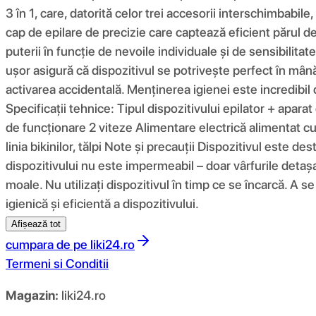
3 în 1, care, datorită celor trei accesorii interschimbabile, 
cap de epilare de precizie care captează eficient părul d
puterii în funcție de nevoile individuale și de sensibilitat
ușor asigură că dispozitivul se potrivește perfect în mână
activarea accidentală. Menținerea igienei este incredibil d
Specificații tehnice: Tipul dispozitivului epilator + aparat
de funcționare 2 viteze Alimentare electrică alimentat cu b
linia bikinilor, tălpi Note și precauții Dispozitivul este de
dispozitivului nu este impermeabil – doar vârfurile detașabi
moale. Nu utilizați dispozitivul în timp ce se încarcă. A se
igienică și eficientă a dispozitivului.
Afișează tot
cumpara de pe
liki24.ro
Termeni si Conditii
Magazin:
liki24.ro