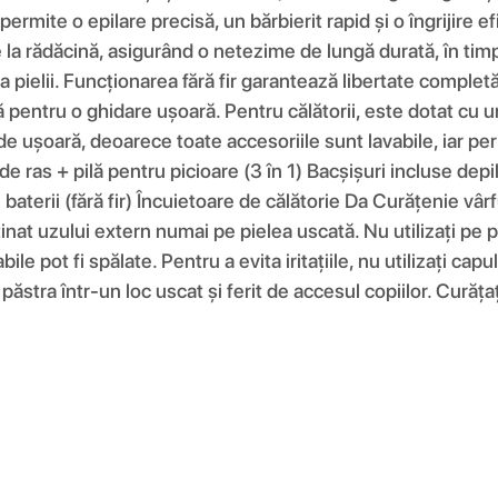
permite o epilare precisă, un bărbierit rapid și o îngrijire ef
e la rădăcină, asigurând o netezime de lungă durată, în tim
ea pielii. Funcționarea fără fir garantează libertate complet
 pentru o ghidare ușoară. Pentru călătorii, este dotat cu u
e ușoară, deoarece toate accesoriile sunt lavabile, iar peria
 de ras + pilă pentru picioare (3 în 1) Bacșișuri incluse depi
aterii (fără fir) Încuietoare de călătorie Da Curățenie vârfu
stinat uzului extern numai pe pielea uscată. Nu utilizați pe p
le pot fi spălate. Pentru a evita iritațiile, nu utilizați capu
 păstra într-un loc uscat și ferit de accesul copiilor. Curăț