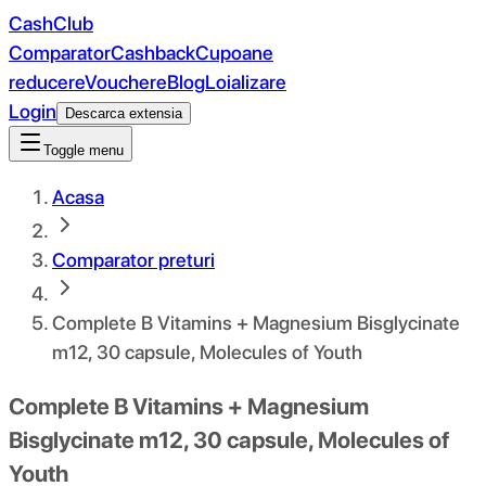
CashClub
Comparator
Cashback
Cupoane
reducere
Vouchere
Blog
Loializare
Login
Descarca extensia
Toggle menu
Acasa
Comparator preturi
Complete B Vitamins + Magnesium Bisglycinate
m12, 30 capsule, Molecules of Youth
Complete B Vitamins + Magnesium
Bisglycinate m12, 30 capsule, Molecules of
Youth