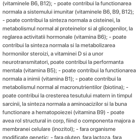
(vitaminele B6, B12); - poate contribui la functionarea
normala a sistemului imunitar (vitaminele B6, B9, B12);
- poate contribui la sinteza normala a cisteinei, la
metabolismul normal al proteinelor si al glicogenilor, la
reglarea activitatii hormonale (vitamina B6); - poate
contribui la sinteza normala si la metabolizarea
hormonilor steroizi, a vitaminei D si a unor
neurotransmitatori, poate contribui la performanta
mentala (vitamina B5); - poate contribui la functionarea
normala a inimii (vitamina B1); - poate contribui la
metabolismul normal al macronutrientilor (biotina); -
poate contribui la cresterea tesutului matern in timpul
sarcinii, la sinteza normala a aminoacizilor si la buna
functionare a hematopoiezei (vitamina B9) - poate
avea rol structural in corp, fiind o componenta majora a
membranei celulare (inozitol); - fara organisme
modificate genetic; - fara gluten, fara lactoza, fara