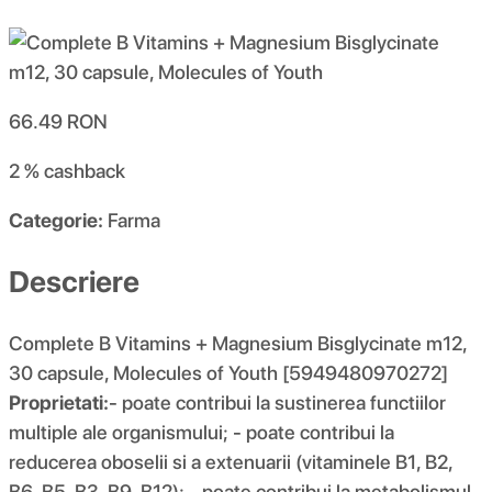
66.49
RON
2 %
cashback
Categorie:
Farma
Descriere
Complete B Vitamins + Magnesium Bisglycinate m12,
30 capsule, Molecules of Youth [5949480970272]
Proprietati:
- poate contribui la sustinerea functiilor
multiple ale organismului; - poate contribui la
reducerea oboselii si a extenuarii (vitaminele B1, B2,
B6, B5, B3, B9, B12); - poate contribui la metabolismul