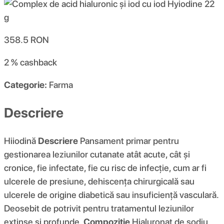
358.5
RON
2 %
cashback
Categorie:
Farma
Descriere
Hiiodină
Descriere
Pansament primar pentru
gestionarea leziunilor cutanate atât acute, cât și
cronice, fie infectate, fie cu risc de infecție, cum ar fi
ulcerele de presiune, dehiscența chirurgicală sau
ulcerele de origine diabetică sau insuficiență vasculară.
Deosebit de potrivit pentru tratamentul leziunilor
extinse și profunde.
Compoziţie
Hialuronat de sodiu