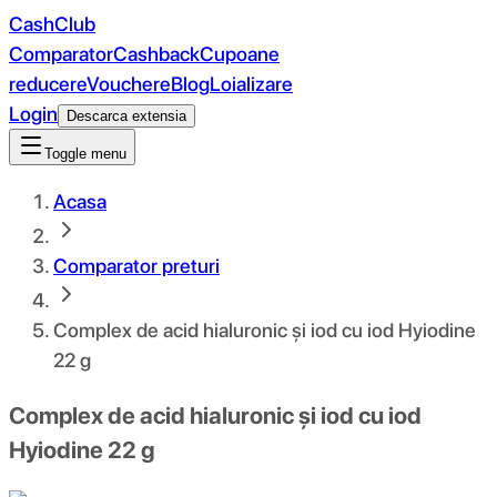
CashClub
Comparator
Cashback
Cupoane
reducere
Vouchere
Blog
Loializare
Login
Descarca extensia
Toggle menu
Acasa
Comparator preturi
Complex de acid hialuronic și iod cu iod Hyiodine
22 g
Complex de acid hialuronic și iod cu iod
Hyiodine 22 g