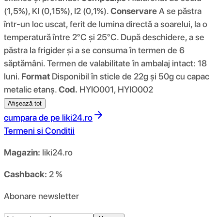
(1,5%), KI (0,15%), I2 (0,1%).
Conservare
A se păstra
într-un loc uscat, ferit de lumina directă a soarelui, la o
temperatură între 2°C și 25°C. După deschidere, a se
păstra la frigider și a se consuma în termen de 6
săptămâni. Termen de valabilitate în ambalaj intact: 18
luni.
Format
Disponibil în sticle de 22g și 50g cu capac
metalic etanș.
Cod.
HYIO001, HYIO002
Afișează tot
cumpara de pe
liki24.ro
Termeni si Conditii
Magazin:
liki24.ro
Cashback:
2 %
Abonare newsletter