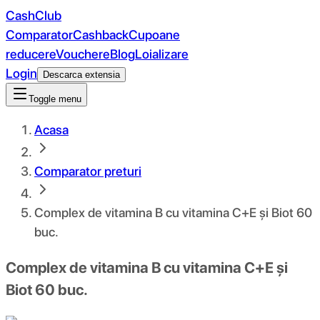
CashClub
Comparator
Cashback
Cupoane
reducere
Vouchere
Blog
Loializare
Login
Descarca extensia
Toggle menu
Acasa
Comparator preturi
Complex de vitamina B cu vitamina C+E și Biot 60
buc.
Complex de vitamina B cu vitamina C+E și
Biot 60 buc.