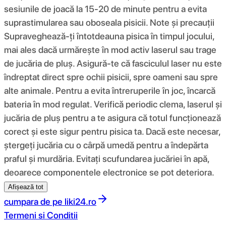
sesiunile de joacă la 15-20 de minute pentru a evita
suprastimularea sau oboseala pisicii. Note și precauții
Supraveghează-ți întotdeauna pisica în timpul jocului,
mai ales dacă urmărește în mod activ laserul sau trage
de jucăria de pluș. Asigură-te că fasciculul laser nu este
îndreptat direct spre ochii pisicii, spre oameni sau spre
alte animale. Pentru a evita întreruperile în joc, încarcă
bateria în mod regulat. Verifică periodic clema, laserul și
jucăria de pluș pentru a te asigura că totul funcționează
corect și este sigur pentru pisica ta. Dacă este necesar,
ștergeți jucăria cu o cârpă umedă pentru a îndepărta
praful și murdăria. Evitați scufundarea jucăriei în apă,
deoarece componentele electronice se pot deteriora.
Afișează tot
cumpara de pe
liki24.ro
Termeni si Conditii