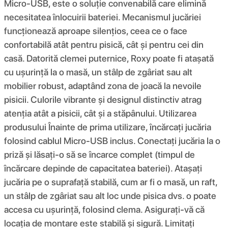
Micro-USB, este o soluție convenabilă care elimină
necesitatea înlocuirii bateriei. Mecanismul jucăriei
funcționează aproape silențios, ceea ce o face
confortabilă atât pentru pisică, cât și pentru cei din
casă. Datorită clemei puternice, Roxy poate fi atașată
cu ușurință la o masă, un stâlp de zgâriat sau alt
mobilier robust, adaptând zona de joacă la nevoile
pisicii. Culorile vibrante și designul distinctiv atrag
atenția atât a pisicii, cât și a stăpânului. Utilizarea
produsului Înainte de prima utilizare, încărcați jucăria
folosind cablul Micro-USB inclus. Conectați jucăria la o
priză și lăsați-o să se încarce complet (timpul de
încărcare depinde de capacitatea bateriei). Atașați
jucăria pe o suprafață stabilă, cum ar fi o masă, un raft,
un stâlp de zgâriat sau alt loc unde pisica dvs. o poate
accesa cu ușurință, folosind clema. Asigurați-vă că
locația de montare este stabilă și sigură. Limitați