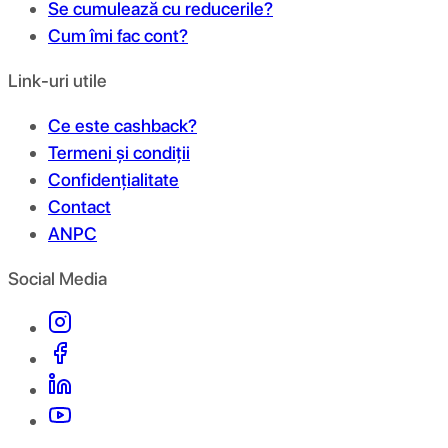
Se cumulează cu reducerile?
Cum îmi fac cont?
Link-uri utile
Ce este cashback?
Termeni și condiții
Confidențialitate
Contact
ANPC
Social Media