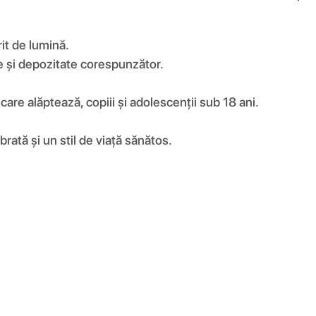
rit de lumină.
e și depozitate corespunzător.
care alăptează, copiii și adolescenții sub 18 ani.
rată și un stil de viață sănătos.