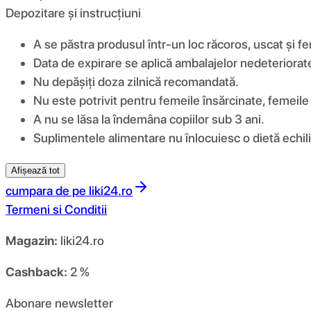
Depozitare și instrucțiuni
A se păstra produsul într-un loc răcoros, uscat și fe
Data de expirare se aplică ambalajelor nedeteriorat
Nu depășiți doza zilnică recomandată.
Nu este potrivit pentru femeile însărcinate, femeile 
A nu se lăsa la îndemâna copiilor sub 3 ani.
Suplimentele alimentare nu înlocuiesc o dietă echilib
Afișează tot
cumpara de pe
liki24.ro
Termeni si Conditii
Magazin:
liki24.ro
Cashback:
2 %
Abonare newsletter