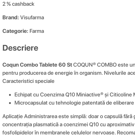
2 %
cashback
Brand:
Visufarma
Categorie:
Farma
Descriere
Coqun Combo Tablete 60 St
COQUN® COMBO este un supl
pentru producerea de energie în organism. Nivelurile a
Caracteristici speciale
Echipat cu Coenzima Q10 Miniactive® și Citicoline 
Microcapsulat cu tehnologie patentată de eliberare 
Aplicație Administrarea este simplă: doar o capsulă fără
concentrația plasmatică a coenzimei Q10 cu aproximativ 7
fosfolipidelor în membranele celulelor nervoase. Recoma