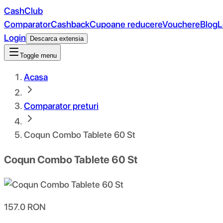
CashClub
Comparator
Cashback
Cupoane reducere
Vouchere
Blog
L
Login
Descarca extensia
Toggle menu
Acasa
Comparator preturi
Coqun Combo Tablete 60 St
Coqun Combo Tablete 60 St
157.0
RON