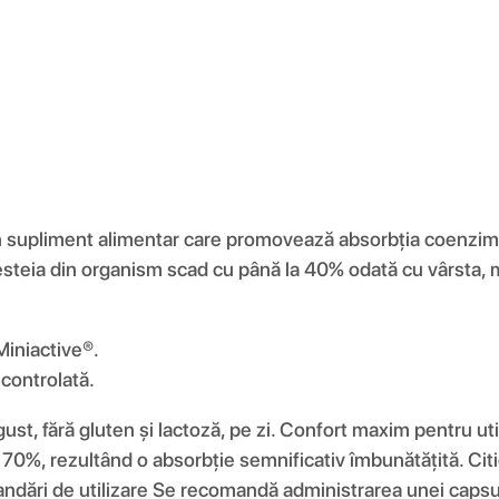
iment alimentar care promovează absorbția coenzimei Q
cesteia din organism scad cu până la 40% odată cu vârst
Miniactive®.
controlată.
 gust, fără gluten și lactoză, pe zi. Confort maxim pentru
0%, rezultând o absorbție semnificativ îmbunătățită. Citi
ndări de utilizare Se recomandă administrarea unei capsul