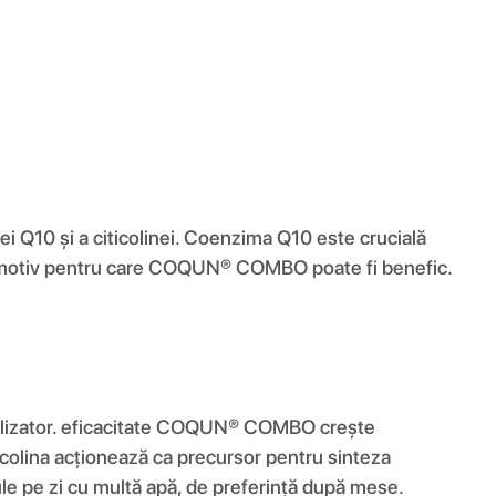
10 și a citicolinei. Coenzima Q10 este crucială
a, motiv pentru care COQUN® COMBO poate fi benefic.
 utilizator. eficacitate COQUN® COMBO crește
colina acționează ca precursor pentru sinteza
e pe zi cu multă apă, de preferință după mese.