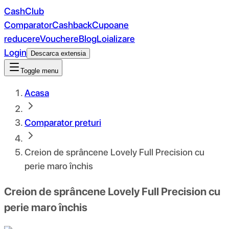
CashClub
Comparator
Cashback
Cupoane
reducere
Vouchere
Blog
Loializare
Login
Descarca extensia
Toggle menu
Acasa
Comparator preturi
Creion de sprâncene Lovely Full Precision cu
perie maro închis
Creion de sprâncene Lovely Full Precision cu
perie maro închis