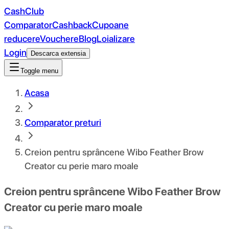
CashClub
Comparator
Cashback
Cupoane
reducere
Vouchere
Blog
Loializare
Login
Descarca extensia
Toggle menu
Acasa
Comparator preturi
Creion pentru sprâncene Wibo Feather Brow
Creator cu perie maro moale
Creion pentru sprâncene Wibo Feather Brow
Creator cu perie maro moale