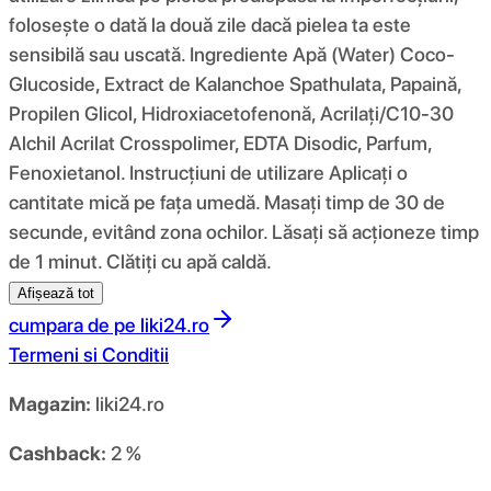
folosește o dată la două zile dacă pielea ta este
sensibilă sau uscată. Ingrediente Apă (Water) Coco-
Glucoside, Extract de Kalanchoe Spathulata, Papaină,
Propilen Glicol, Hidroxiacetofenonă, Acrilați/C10-30
Alchil Acrilat Crosspolimer, EDTA Disodic, Parfum,
Fenoxietanol. Instrucțiuni de utilizare Aplicați o
cantitate mică pe fața umedă. Masați timp de 30 de
secunde, evitând zona ochilor. Lăsați să acționeze timp
de 1 minut. Clătiți cu apă caldă.
Afișează tot
cumpara de pe
liki24.ro
Termeni si Conditii
Magazin:
liki24.ro
Cashback:
2 %