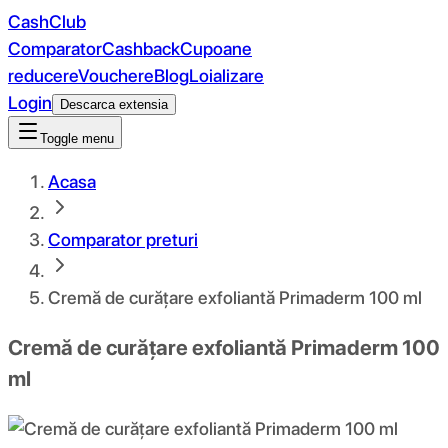
CashClub
Comparator
Cashback
Cupoane
reducere
Vouchere
Blog
Loializare
Login
Descarca extensia
Toggle menu
Acasa
Comparator preturi
Cremă de curățare exfoliantă Primaderm 100 ml
Cremă de curățare exfoliantă Primaderm 100
ml