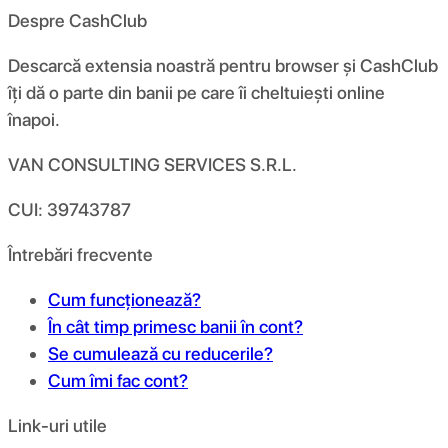
Despre CashClub
Descarcă extensia noastră pentru browser și CashClub
îți dă o parte din banii pe care îi cheltuiești online
înapoi.
VAN CONSULTING SERVICES S.R.L.
CUI: 39743787
Întrebări frecvente
Cum funcționează?
În cât timp primesc banii în cont?
Se cumulează cu reducerile?
Cum îmi fac cont?
Link-uri utile