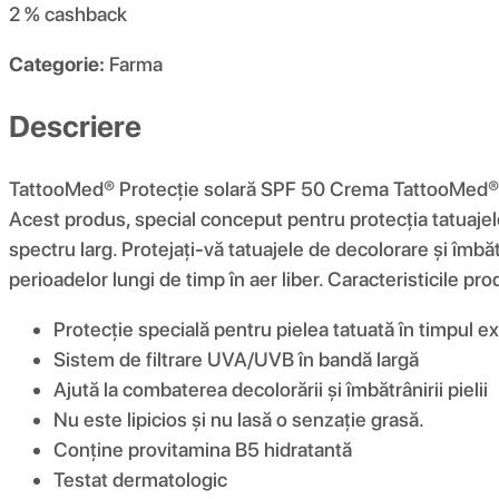
2 %
cashback
Categorie:
Farma
Descriere
TattooMed® Protecție solară SPF 50 Crema TattooMed® Sun
Acest produs, special conceput pentru protecția tatuajelor
spectru larg. Protejați-vă tatuajele de decolorare și îmb
perioadelor lungi de timp în aer liber. Caracteristicile pro
Protecție specială pentru pielea tatuată în timpul e
Sistem de filtrare UVA/UVB în bandă largă
Ajută la combaterea decolorării și îmbătrânirii pielii
Nu este lipicios și nu lasă o senzație grasă.
Conține provitamina B5 hidratantă
Testat dermatologic