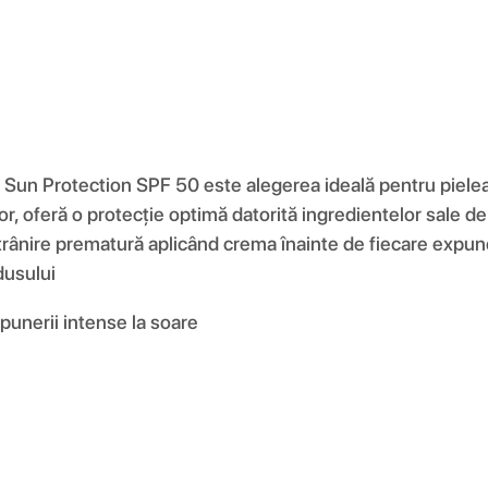
 Protection SPF 50 este alegerea ideală pentru pielea ta
, oferă o protecție optimă datorită ingredientelor sale de 
ătrânire prematură aplicând crema înainte de fiecare expune
dusului
xpunerii intense la soare