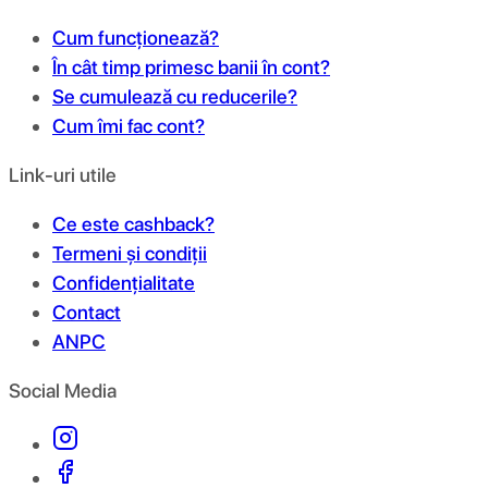
Cum funcționează?
În cât timp primesc banii în cont?
Se cumulează cu reducerile?
Cum îmi fac cont?
Link-uri utile
Ce este cashback?
Termeni și condiții
Confidențialitate
Contact
ANPC
Social Media