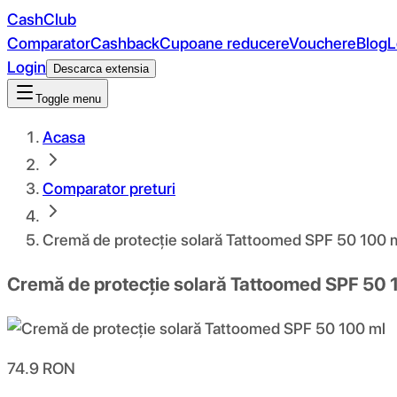
CashClub
Comparator
Cashback
Cupoane reducere
Vouchere
Blog
L
Login
Descarca extensia
Toggle menu
Acasa
Comparator preturi
Cremă de protecție solară Tattoomed SPF 50 100 
Cremă de protecție solară Tattoomed SPF 50 
74.9
RON