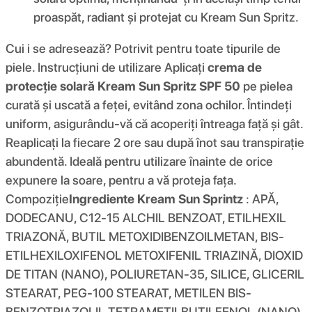
proaspăt, radiant și protejat cu Kream Sun Spritz.
Cui i se adresează? Potrivit pentru toate tipurile de
piele. Instrucțiuni de utilizare Aplicați
crema de
protecție solară Kream Sun Spritz SPF 50
pe pielea
curată și uscată a feței, evitând zona ochilor. Întindeți
uniform, asigurându-vă că acoperiți întreaga față și gât.
Reaplicați la fiecare 2 ore sau după înot sau transpirație
abundentă. Ideală pentru utilizare înainte de orice
expunere la soare, pentru a vă proteja fața.
Compoziţie
Ingrediente Kream Sun Sprintz
: APĂ,
DODECANU, C12-15 ALCHIL BENZOAT, ETILHEXIL
TRIAZONĂ, BUTIL METOXIDIBENZOILMETAN, BIS-
ETILHEXILOXIFENOL METOXIFENIL TRIAZINĂ, DIOXID
DE TITAN (NANO), POLIURETAN-35, SILICE, GLICERIL
STEARAT, PEG-100 STEARAT, METILEN BIS-
BENZOTRIAZOLIL TETRAMETILBUTILFENOL (NANO),