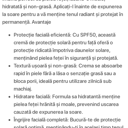
hidratată și non-grasă. Aplicați-l înainte de expunerea
la soare pentru a vă menține tenul radiant și protejat în
permanență. Avantaje
Protecție facială eficientă: Cu SPF50, această
cremă de protecție solară pentru față oferă o
protecție ridicată împotriva daunelor solare,
menținând pielea feței în siguranță și protejată.
Textură ușoară și non-grasă: Crema se absoarbe
rapid în piele fără a lăsa o senzație grasă sau a
bloca porii, ideală pentru utilizare zilnică sub
machiaj.
Hidratare facială: Formula sa hidratantă menține
pielea feței hrănită și moale, prevenind uscarea
cauzată de expunerea la soare.
Îngrijire facială completă: Bucură-te de protecție
solară optimă, menținându-ți în același timp tenul