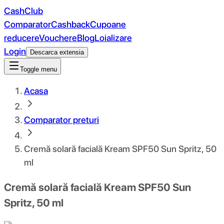
CashClub
Comparator
Cashback
Cupoane
reducere
Vouchere
Blog
Loializare
Login
Descarca extensia
Toggle menu
Acasa
Comparator preturi
Cremă solară facială Kream SPF50 Sun Spritz, 50
ml
Cremă solară facială Kream SPF50 Sun
Spritz, 50 ml