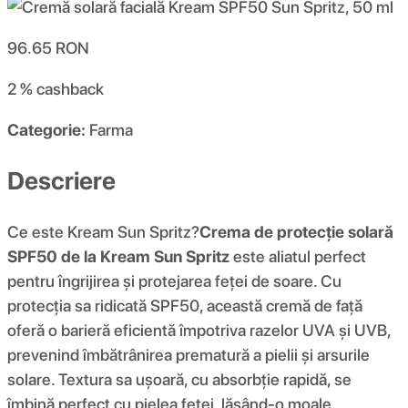
96.65
RON
2 %
cashback
Categorie:
Farma
Descriere
Ce este Kream Sun Spritz?
Crema de protecție solară
SPF50 de la Kream Sun Spritz
este aliatul perfect
pentru îngrijirea și protejarea feței de soare. Cu
protecția sa ridicată SPF50, această cremă de față
oferă o barieră eficientă împotriva razelor UVA și UVB,
prevenind îmbătrânirea prematură a pielii și arsurile
solare. Textura sa ușoară, cu absorbție rapidă, se
îmbină perfect cu pielea feței, lăsând-o moale,