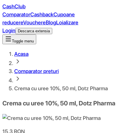
CashClub
Comparator
Cashback
Cupoane
reducere
Vouchere
Blog
Loializare
Login
Descarca extensia
Toggle menu
Acasa
Comparator preturi
Crema cu uree 10%, 50 ml, Dotz Pharma
Crema cu uree 10%, 50 ml, Dotz Pharma
15.3
RON