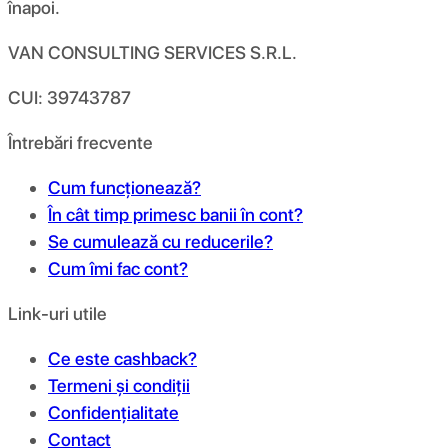
înapoi.
VAN CONSULTING SERVICES S.R.L.
CUI: 39743787
Întrebări frecvente
Cum funcționează?
În cât timp primesc banii în cont?
Se cumulează cu reducerile?
Cum îmi fac cont?
Link-uri utile
Ce este cashback?
Termeni și condiții
Confidențialitate
Contact