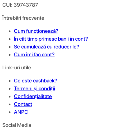
CUI: 39743787
Întrebări frecvente
Cum funcționează?
În cât timp primesc banii în cont?
Se cumulează cu reducerile?
Cum îmi fac cont?
Link-uri utile
Ce este cashback?
Termeni și condiții
Confidențialitate
Contact
ANPC
Social Media