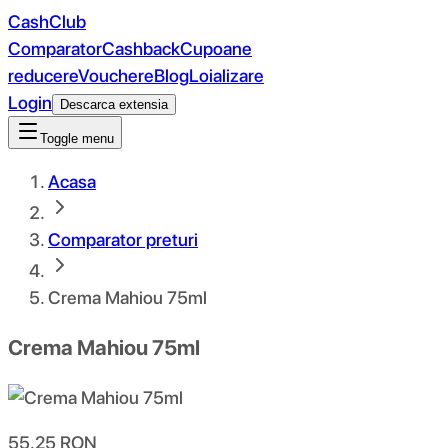
CashClub
Comparator
Cashback
Cupoane
reducere
Vouchere
Blog
Loializare
Login
Descarca extensia
Toggle menu
Acasa
Comparator preturi
Crema Mahiou 75ml
Crema Mahiou 75ml
55.25
RON