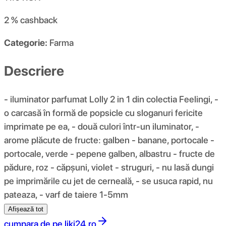
2 %
cashback
Categorie:
Farma
Descriere
- iluminator parfumat Lolly 2 in 1 din colectia Feelingi, -
o carcasă în formă de popsicle cu sloganuri fericite
imprimate pe ea, - două culori într-un iluminator, -
arome plăcute de fructe: galben - banane, portocale -
portocale, verde - pepene galben, albastru - fructe de
pădure, roz - căpșuni, violet - struguri, - nu lasă dungi
pe imprimările cu jet de cerneală, - se usuca rapid, nu
pateaza, - varf de taiere 1-5mm
Afișează tot
cumpara de pe
liki24.ro