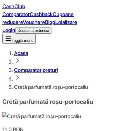
CashClub
Comparator
Cashback
Cupoane
reducere
Vouchere
Blog
Loializare
Login
Descarca extensia
Toggle menu
Acasa
Comparator preturi
Cretă parfumată roșu-portocaliu
Cretă parfumată roșu-portocaliu
11.0
RON