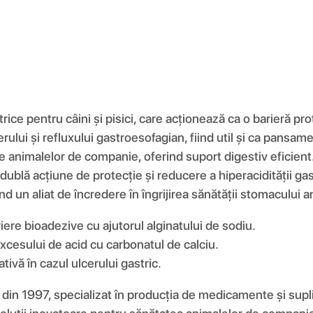
ice pentru câini și pisici, care acționează ca o barieră p
lui și refluxului gastroesofagian, fiind util și ca pansame
ățile animalelor de companie, oferind suport digestiv efici
o dublă acțiune de protecție și reducere a hiperacidității 
nd un aliat de încredere în îngrijirea sănătății stomacului a
ere bioadezive cu ajutorul alginatului de sodiu.
xcesului de acid cu carbonatul de calciu.
tivă în cazul ulcerului gastric.
in 1997, specializat în producția de medicamente și supli