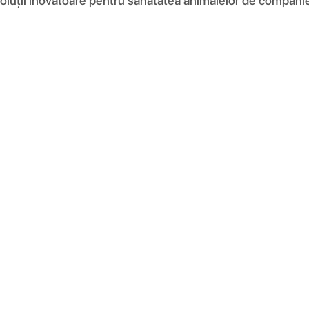
soluții inovatoare pentru sănătatea animalelor de companie