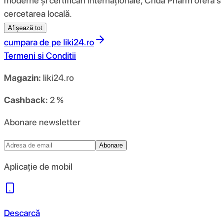
moderne și certificări internaționale, Crida Pharm oferă 
cercetarea locală.
Afișează tot
cumpara de pe
liki24.ro
Termeni si Conditii
Magazin:
liki24.ro
Cashback:
2 %
Abonare newsletter
Abonare
Aplicație de mobil
Descarcă