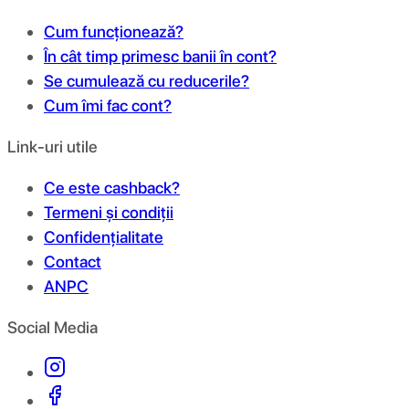
Cum funcționează?
În cât timp primesc banii în cont?
Se cumulează cu reducerile?
Cum îmi fac cont?
Link-uri utile
Ce este cashback?
Termeni și condiții
Confidențialitate
Contact
ANPC
Social Media