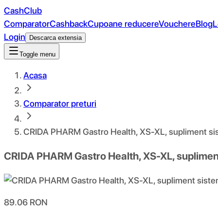
CashClub
Comparator
Cashback
Cupoane reducere
Vouchere
Blog
L
Login
Descarca extensia
Toggle menu
Acasa
Comparator preturi
CRIDA PHARM Gastro Health, XS-XL, supliment sistem
CRIDA PHARM Gastro Health, XS-XL, supliment s
89.06
RON