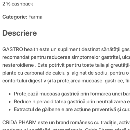
2 %
cashback
Categorie:
Farma
Descriere
GASTRO health este un supliment destinat sănătății gastr
recomandat pentru reducerea simptomelor gastritei, ulceru
nesteroidiene . Este potrivit pentru toate talia și greut
plante cu carbonat de calciu și alginat de sodiu, pentru 
confortului digestiv și la protejarea mucoasei gastrice, fii
Protejează mucoasa gastrică prin formarea unei bari
Reduce hiperaciditatea gastrică prin neutralizarea e
Extractul de gălbenele are acțiune preventivă și cura
CRIDA PHARM este un brand românesc cu tradiție, activ d