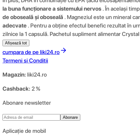
În plus, DHA în combinație cu EPA (acid eicosapentaenoic
la buna funcționare a sistemului nervos
. În același timp
de oboseală și oboseală
. Magneziul este un mineral car
adecvate
. Pentru a obține efectul benefic rezultat în u
zilnice la 1 capsulă. Pachetul supliment alimentar Cryst
Afișează tot
cumpara de pe
liki24.ro
Termeni si Conditii
Magazin:
liki24.ro
Cashback:
2 %
Abonare newsletter
Abonare
Aplicație de mobil