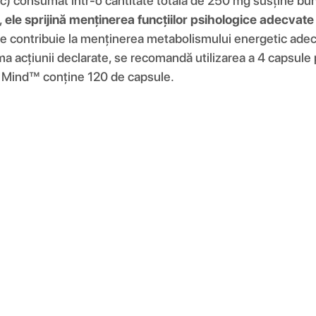
) consumat într-o cantitate totală de 250 mg susține buna
,
ele sprijină menținerea funcțiilor psihologice adecvate
e contribuie la menținerea metabolismului energetic adecv
rma acțiunii declarate, se recomandă utilizarea a 4 capsule
al Mind™ conține 120 de capsule.