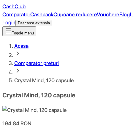
CashClub
Comparator
Cashback
Cupoane reducere
Vouchere
Blog
L
Login
Descarca extensia
Toggle menu
Acasa
Comparator preturi
Crystal Mind, 120 capsule
Crystal Mind, 120 capsule
194.84
RON