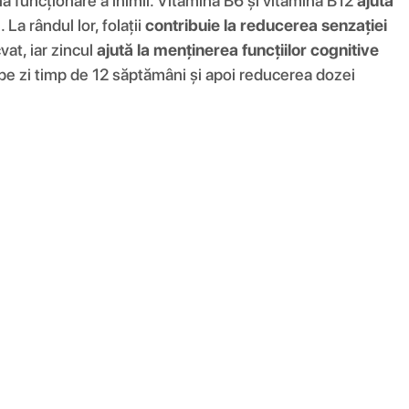
 funcționare a inimii. Vitamina B6 și vitamina B12
ajută
. La rândul lor, folații
contribuie la reducerea senzației
at, iar zincul
ajută la menținerea funcțiilor cognitive
 pe zi timp de 12 săptămâni și apoi reducerea dozei