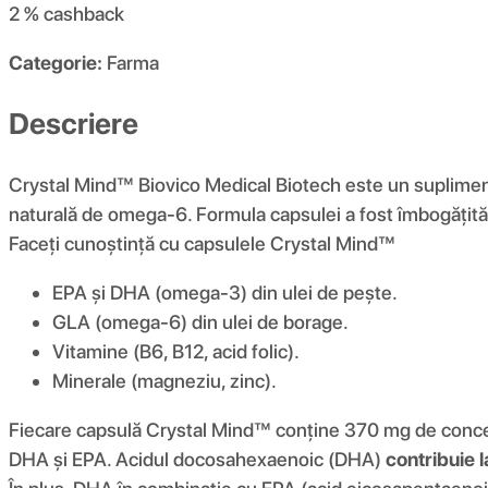
2 %
cashback
Categorie:
Farma
Descriere
Crystal Mind™ Biovico Medical Biotech este un supliment 
naturală de omega-6. Formula capsulei a fost îmbogățită s
Faceți cunoștință cu capsulele Crystal Mind™
EPA și DHA (omega-3) din ulei de pește.
GLA (omega-6) din ulei de borage.
Vitamine (B6, B12, acid folic).
Minerale (magneziu, zinc).
Fiecare capsulă Crystal Mind™ conține 370 mg de concentr
DHA și EPA. Acidul docosahexaenoic (DHA)
contribuie l