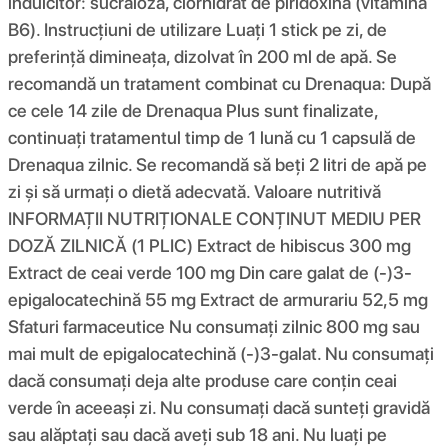
îndulcitor: sucraloză, clorhidrat de piridoxină (vitamina
B6). Instrucțiuni de utilizare Luați 1 stick pe zi, de
preferință dimineața, dizolvat în 200 ml de apă. Se
recomandă un tratament combinat cu Drenaqua: După
ce cele 14 zile de Drenaqua Plus sunt finalizate,
continuați tratamentul timp de 1 lună cu 1 capsulă de
Drenaqua zilnic. Se recomandă să beți 2 litri de apă pe
zi și să urmați o dietă adecvată. Valoare nutritivă
INFORMAȚII NUTRIȚIONALE CONȚINUT MEDIU PER
DOZĂ ZILNICĂ (1 PLIC) Extract de hibiscus 300 mg
Extract de ceai verde 100 mg Din care galat de (-)3-
epigalocatechină 55 mg Extract de armurariu 52,5 mg
Sfaturi farmaceutice Nu consumați zilnic 800 mg sau
mai mult de epigalocatechină (-)3-galat. Nu consumați
dacă consumați deja alte produse care conțin ceai
verde în aceeași zi. Nu consumați dacă sunteți gravidă
sau alăptați sau dacă aveți sub 18 ani. Nu luați pe