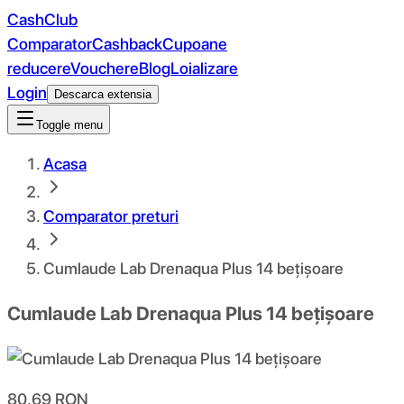
CashClub
Comparator
Cashback
Cupoane
reducere
Vouchere
Blog
Loializare
Login
Descarca extensia
Toggle menu
Acasa
Comparator preturi
Cumlaude Lab Drenaqua Plus 14 bețișoare
Cumlaude Lab Drenaqua Plus 14 bețișoare
80.69
RON