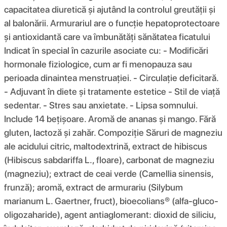
capacitatea diuretică și ajutând la controlul greutății și
al balonării. Armurariul are o funcție hepatoprotectoare
și antioxidantă care va îmbunătăți sănătatea ficatului
Indicat în special în cazurile asociate cu: - Modificări
hormonale fiziologice, cum ar fi menopauza sau
perioada dinaintea menstruației. - Circulație deficitară.
- Adjuvant în diete și tratamente estetice - Stil de viață
sedentar. - Stres sau anxietate. - Lipsa somnului.
Include 14 bețișoare. Aromă de ananas și mango. Fără
gluten, lactoză și zahăr. Compoziţie Săruri de magneziu
ale acidului citric, maltodextrină, extract de hibiscus
(Hibiscus sabdariffa L., floare), carbonat de magneziu
(magneziu); extract de ceai verde (Camellia sinensis,
frunză); aromă, extract de armurariu (Silybum
marianum L. Gaertner, fruct), bioecolians® (alfa-gluco-
oligozaharide), agent antiaglomerant: dioxid de siliciu,