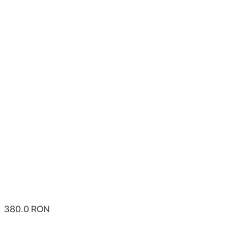
380.0
RON