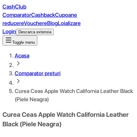
CashClub
Comparator
Cashback
Cupoane
reducere
Vouchere
Blog
Loializare
Login
Descarca extensia
Toggle menu
Acasa
Comparator preturi
Curea Ceas Apple Watch California Leather Black
(Piele Neagra)
Curea Ceas Apple Watch California Leather
Black (Piele Neagra)