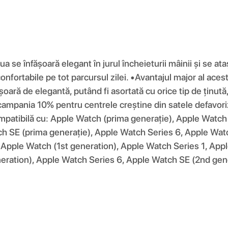
a se înfășoară elegant în jurul încheieturii mâinii și se at
confortabile pe tot parcursul zilei. •Avantajul major al aces
șoară de elegantă, putând fi asortată cu orice tip de ținut
 campania 10% pentru centrele creștine din satele defavoriz
Compatibilă cu: Apple Watch (prima generație), Apple Watc
h SE (prima generație), Apple Watch Series 6, Apple Watc
 Apple Watch (1st generation), Apple Watch Series 1, Ap
eration), Apple Watch Series 6, Apple Watch SE (2nd gene