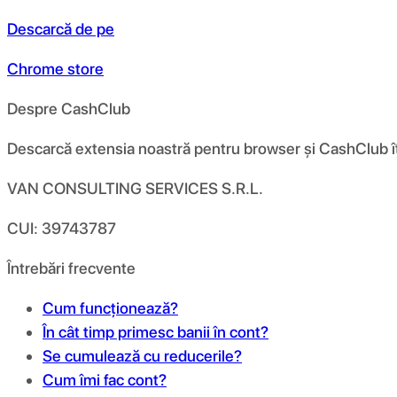
Descarcă de pe
Chrome store
Despre CashClub
Descarcă extensia noastră pentru browser și CashClub îți d
VAN CONSULTING SERVICES S.R.L.
CUI: 39743787
Întrebări frecvente
Cum funcționează?
În cât timp primesc banii în cont?
Se cumulează cu reducerile?
Cum îmi fac cont?