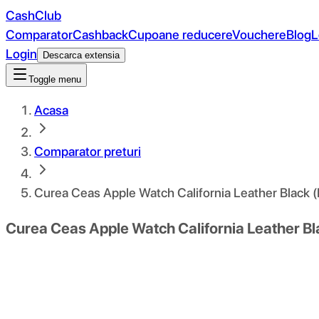
CashClub
Comparator
Cashback
Cupoane reducere
Vouchere
Blog
L
Login
Descarca extensia
Toggle menu
Acasa
Comparator preturi
Curea Ceas Apple Watch California Leather Black (
Curea Ceas Apple Watch California Leather Bl