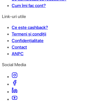
Cum îmi fac cont?
Link-uri utile
Ce este cashback?
Termeni și condiții
Confidențialitate
Contact
ANPC
Social Media