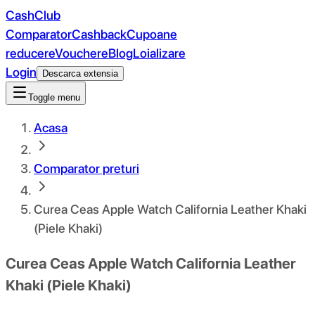
CashClub
Comparator
Cashback
Cupoane
reducere
Vouchere
Blog
Loializare
Login
Descarca extensia
Toggle menu
Acasa
Comparator preturi
Curea Ceas Apple Watch California Leather Khaki
(Piele Khaki)
Curea Ceas Apple Watch California Leather
Khaki (Piele Khaki)