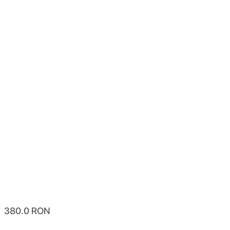
380.0
RON