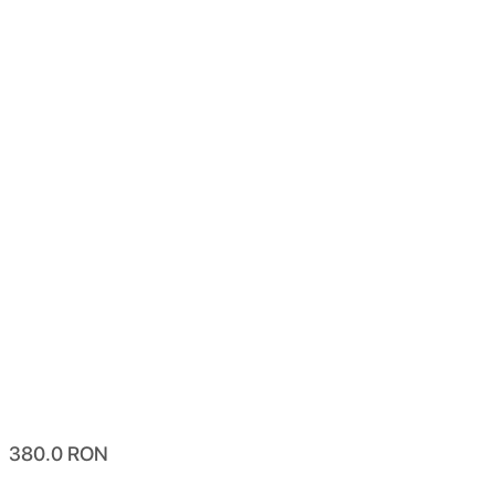
380.0
RON