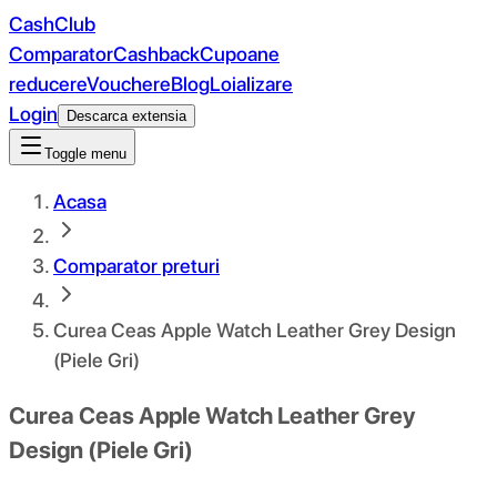
CashClub
Comparator
Cashback
Cupoane
reducere
Vouchere
Blog
Loializare
Login
Descarca extensia
Toggle menu
Acasa
Comparator preturi
Curea Ceas Apple Watch Leather Grey Design
(Piele Gri)
Curea Ceas Apple Watch Leather Grey
Design (Piele Gri)