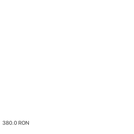
380.0
RON