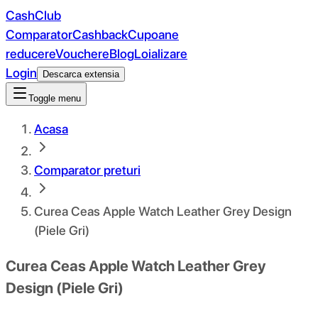
CashClub
Comparator
Cashback
Cupoane
reducere
Vouchere
Blog
Loializare
Login
Descarca extensia
Toggle menu
Acasa
Comparator preturi
Curea Ceas Apple Watch Leather Grey Design
(Piele Gri)
Curea Ceas Apple Watch Leather Grey
Design (Piele Gri)