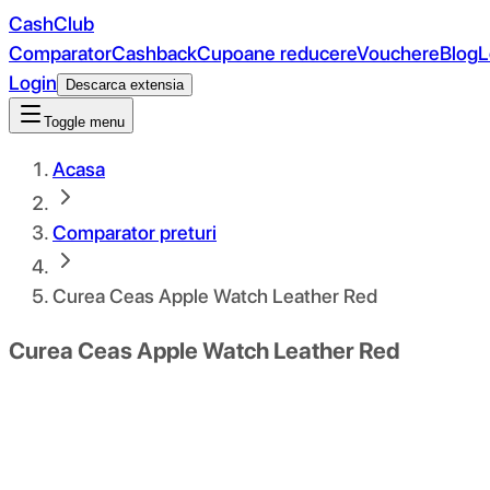
CashClub
Comparator
Cashback
Cupoane reducere
Vouchere
Blog
L
Login
Descarca extensia
Toggle menu
Acasa
Comparator preturi
Curea Ceas Apple Watch Leather Red
Curea Ceas Apple Watch Leather Red