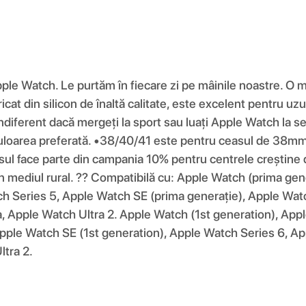
pple Watch. Le purtăm în fiecare zi pe mâinile noastre. O 
at din silicon de înaltă calitate, este excelent pentru uzul
diferent dacă mergeți la sport sau luați Apple Watch la ser
i culoarea preferată. •38/40/41 este pentru ceasul de 
ace parte din campania 10% pentru centrele creștine din
 din mediul rural. ?? Compatibilă cu: Apple Watch (prima ge
h Series 5, Apple Watch SE (prima generație), Apple Watc
, Apple Watch Ultra 2. Apple Watch (1st generation), App
pple Watch SE (1st generation), Apple Watch Series 6, Ap
tra 2.