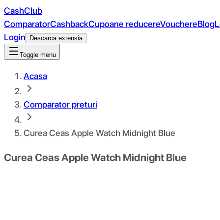
CashClub
Comparator
Cashback
Cupoane reducere
Vouchere
Blog
L
Login
Descarca extensia
Toggle menu
Acasa
Comparator preturi
Curea Ceas Apple Watch Midnight Blue
Curea Ceas Apple Watch Midnight Blue