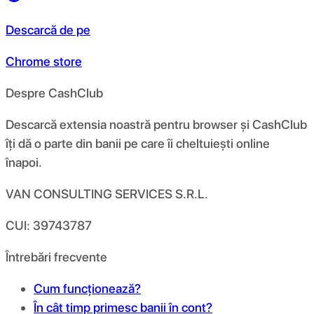
Descarcă de pe
Chrome store
Despre CashClub
Descarcă extensia noastră pentru browser și CashClub
îți dă o parte din banii pe care îi cheltuiești online
înapoi.
VAN CONSULTING SERVICES S.R.L.
CUI: 39743787
Întrebări frecvente
Cum funcționează?
În cât timp primesc banii în cont?