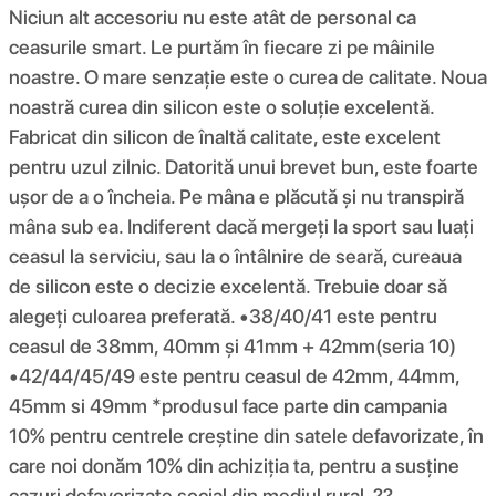
Niciun alt accesoriu nu este atât de personal ca
ceasurile smart. Le purtăm în fiecare zi pe mâinile
noastre. O mare senzație este o curea de calitate. Noua
noastră curea din silicon este o soluție excelentă.
Fabricat din silicon de înaltă calitate, este excelent
pentru uzul zilnic. Datorită unui brevet bun, este foarte
ușor de a o încheia. Pe mâna e plăcută și nu transpiră
mâna sub ea. Indiferent dacă mergeți la sport sau luați
ceasul la serviciu, sau la o întâlnire de seară, cureaua
de silicon este o decizie excelentă. Trebuie doar să
alegeți culoarea preferată. •38/40/41 este pentru
ceasul de 38mm, 40mm și 41mm + 42mm(seria 10)
•42/44/45/49 este pentru ceasul de 42mm, 44mm,
45mm si 49mm *produsul face parte din campania
10% pentru centrele creștine din satele defavorizate, în
care noi donăm 10% din achiziția ta, pentru a susține
cazuri defavorizate social din mediul rural. ??