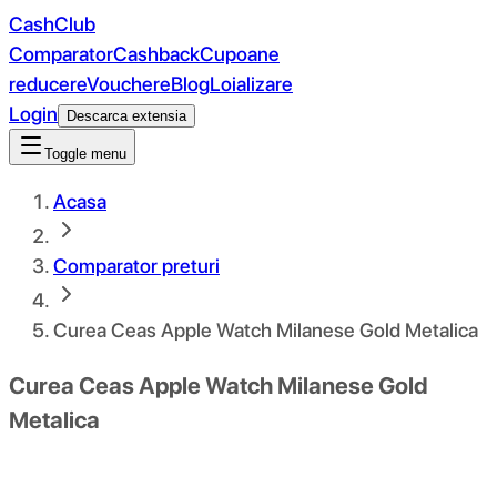
CashClub
Comparator
Cashback
Cupoane
reducere
Vouchere
Blog
Loializare
Login
Descarca extensia
Toggle menu
Acasa
Comparator preturi
Curea Ceas Apple Watch Milanese Gold Metalica
Curea Ceas Apple Watch Milanese Gold
Metalica