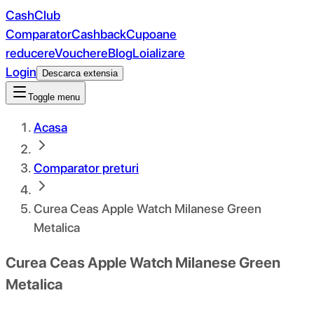
CashClub
Comparator
Cashback
Cupoane
reducere
Vouchere
Blog
Loializare
Login
Descarca extensia
Toggle menu
Acasa
Comparator preturi
Curea Ceas Apple Watch Milanese Green
Metalica
Curea Ceas Apple Watch Milanese Green
Metalica