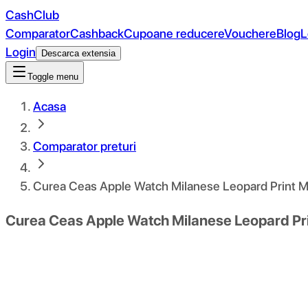
CashClub
Comparator
Cashback
Cupoane reducere
Vouchere
Blog
L
Login
Descarca extensia
Toggle menu
Acasa
Comparator preturi
Curea Ceas Apple Watch Milanese Leopard Print M
Curea Ceas Apple Watch Milanese Leopard Pri