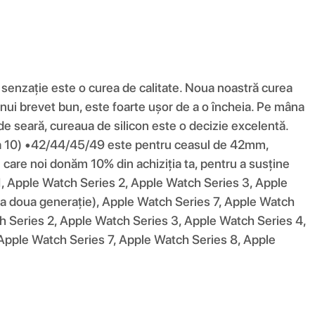
e senzație este o curea de calitate. Noua noastră curea
ă unui brevet bun, este foarte ușor de a o încheia. Pe mâna
e de seară, cureaua de silicon este o decizie excelentă.
a 10) •42/44/45/49 este pentru ceasul de 42mm,
are noi donăm 10% din achiziția ta, pentru a susține
 1, Apple Watch Series 2, Apple Watch Series 3, Apple
a doua generație), Apple Watch Series 7, Apple Watch
h Series 2, Apple Watch Series 3, Apple Watch Series 4,
Apple Watch Series 7, Apple Watch Series 8, Apple