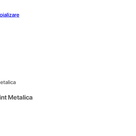
oializare
etalica
nt Metalica