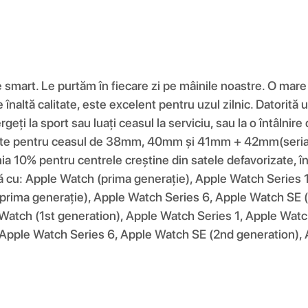
e smart. Le purtăm în fiecare zi pe mâinile noastre. O mar
de înaltă calitate, este excelent pentru uzul zilnic. Datorit
eți la sport sau luați ceasul la serviciu, sau la o întâlnir
1 este pentru ceasul de 38mm, 40mm și 41mm + 42mm(seri
% pentru centrele creștine din satele defavorizate, în c
ilă cu: Apple Watch (prima generație), Apple Watch Series
prima generație), Apple Watch Series 6, Apple Watch SE (
 Watch (1st generation), Apple Watch Series 1, Apple Watc
 Apple Watch Series 6, Apple Watch SE (2nd generation), 