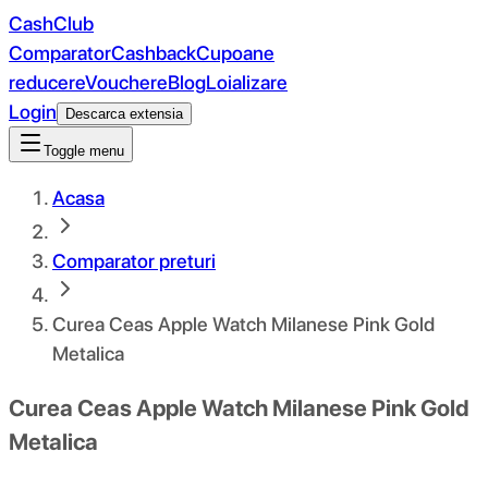
CashClub
Comparator
Cashback
Cupoane
reducere
Vouchere
Blog
Loializare
Login
Descarca extensia
Toggle menu
Acasa
Comparator preturi
Curea Ceas Apple Watch Milanese Pink Gold
Metalica
Curea Ceas Apple Watch Milanese Pink Gold
Metalica