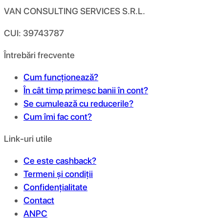
VAN CONSULTING SERVICES S.R.L.
CUI: 39743787
Întrebări frecvente
Cum funcționează?
În cât timp primesc banii în cont?
Se cumulează cu reducerile?
Cum îmi fac cont?
Link-uri utile
Ce este cashback?
Termeni și condiții
Confidențialitate
Contact
ANPC