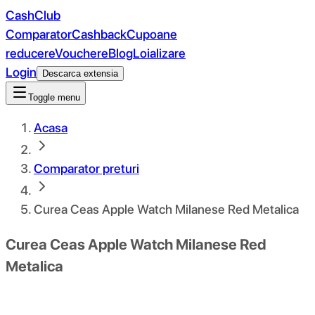
CashClub
Comparator
Cashback
Cupoane
reducere
Vouchere
Blog
Loializare
Login
Descarca extensia
Toggle menu
Acasa
Comparator preturi
Curea Ceas Apple Watch Milanese Red Metalica
Curea Ceas Apple Watch Milanese Red
Metalica