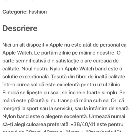
Categorie:
Fashion
Descriere
Nici un alt dispozitiv Apple nu este atât de personal ca
Apple Watch. Le purtăm zilnic pe mâinile noastre. O
parte semnificativă din satisfacție o are cureaua de
calitate. Noul nostru Nylon Apple Watch band este o
soluție excepțională. Țesută din fibre de înaltă calitate
într-o curea solidă este excelentă pentru uzul zilnic.
Fiindcă se lipește cu scai, se încheie foarte simplu. Pe
mână este plăcută și nu transpiră mâna sub ea. Ori că
mergeți la sport sau la serviciu, sau la întâlnire de seară,
Nylon band este o alegere excelentă. Urmează numai
să-ți alegi culoarea preferată. •38/40/41 este pentru