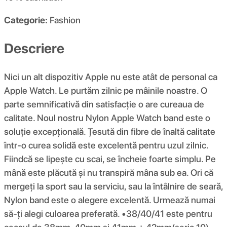
Categorie:
Fashion
Descriere
Nici un alt dispozitiv Apple nu este atât de personal ca
Apple Watch. Le purtăm zilnic pe mâinile noastre. O
parte semnificativă din satisfacție o are cureaua de
calitate. Noul nostru Nylon Apple Watch band este o
soluție excepțională. Țesută din fibre de înaltă calitate
într-o curea solidă este excelentă pentru uzul zilnic.
Fiindcă se lipește cu scai, se încheie foarte simplu. Pe
mână este plăcută și nu transpiră mâna sub ea. Ori că
mergeți la sport sau la serviciu, sau la întâlnire de seară,
Nylon band este o alegere excelentă. Urmează numai
să-ți alegi culoarea preferată. •38/40/41 este pentru