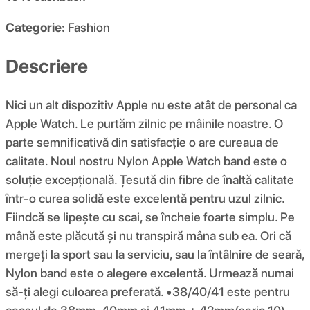
Categorie:
Fashion
Descriere
Nici un alt dispozitiv Apple nu este atât de personal ca
Apple Watch. Le purtăm zilnic pe mâinile noastre. O
parte semnificativă din satisfacție o are cureaua de
calitate. Noul nostru Nylon Apple Watch band este o
soluție excepțională. Țesută din fibre de înaltă calitate
într-o curea solidă este excelentă pentru uzul zilnic.
Fiindcă se lipește cu scai, se încheie foarte simplu. Pe
mână este plăcută și nu transpiră mâna sub ea. Ori că
mergeți la sport sau la serviciu, sau la întâlnire de seară,
Nylon band este o alegere excelentă. Urmează numai
să-ți alegi culoarea preferată. •38/40/41 este pentru