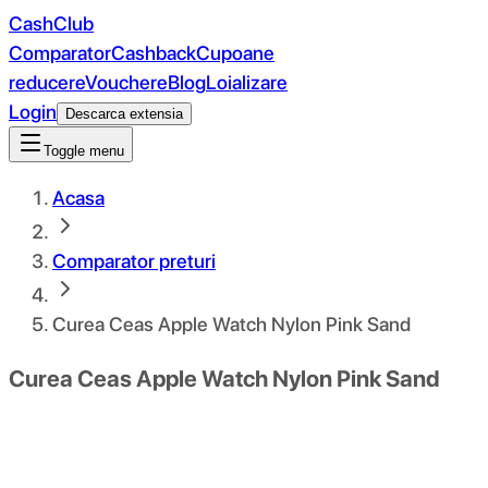
CashClub
Comparator
Cashback
Cupoane
reducere
Vouchere
Blog
Loializare
Login
Descarca extensia
Toggle menu
Acasa
Comparator preturi
Curea Ceas Apple Watch Nylon Pink Sand
Curea Ceas Apple Watch Nylon Pink Sand