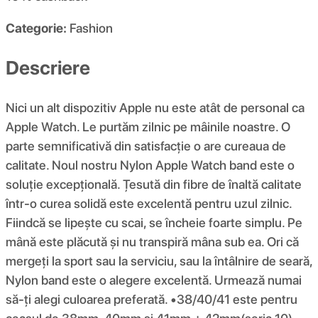
Categorie:
Fashion
Descriere
Nici un alt dispozitiv Apple nu este atât de personal ca
Apple Watch. Le purtăm zilnic pe mâinile noastre. O
parte semnificativă din satisfacție o are cureaua de
calitate. Noul nostru Nylon Apple Watch band este o
soluție excepțională. Țesută din fibre de înaltă calitate
într-o curea solidă este excelentă pentru uzul zilnic.
Fiindcă se lipește cu scai, se încheie foarte simplu. Pe
mână este plăcută și nu transpiră mâna sub ea. Ori că
mergeți la sport sau la serviciu, sau la întâlnire de seară,
Nylon band este o alegere excelentă. Urmează numai
să-ți alegi culoarea preferată. •38/40/41 este pentru