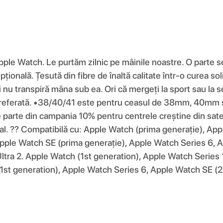
pple Watch. Le purtăm zilnic pe mâinile noastre. O parte se
nală. Țesută din fibre de înaltă calitate într-o curea soli
 nu transpiră mâna sub ea. Ori că mergeți la sport sau la se
a preferată. •38/40/41 este pentru ceasul de 38mm, 40m
e din campania 10% pentru centrele creștine din satele d
ural. ?? Compatibilă cu: Apple Watch (prima generație), A
pple Watch SE (prima generație), Apple Watch Series 6, A
tra 2. Apple Watch (1st generation), Apple Watch Series 
1st generation), Apple Watch Series 6, Apple Watch SE (