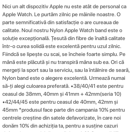
Nici un alt dispozitiv Apple nu este atât de personal ca
Apple Watch. Le purtăm zilnic pe mâinile noastre. O
parte semnificativă din satisfacție o are cureaua de
calitate. Noul nostru Nylon Apple Watch band este o
soluție excepțională. Țesută din fibre de înaltă calitate
într-o curea solidă este excelentă pentru uzul zilnic.
Fiindcă se lipește cu scai, se încheie foarte simplu. Pe
mână este plăcută și nu transpiră mâna sub ea. Ori că
mergeți la sport sau la serviciu, sau la întâlnire de seară,
Nylon band este o alegere excelentă. Urmează numai
să-ți alegi culoarea preferată. •38/40/41 este pentru
ceasul de 38mm, 40mm și 41mm + 42mm(seria 10)
•42/44/45 este pentru ceasul de 40mm, 42mm și
45mm *produsul face parte din campania 10% pentru
centrele creștine din satele defavorizate, în care noi
donăm 10% din achiziția ta, pentru a susține cazuri