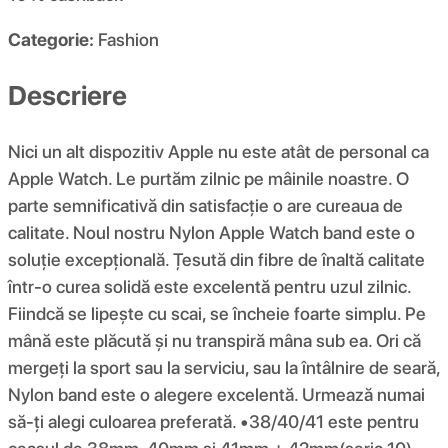
Categorie:
Fashion
Descriere
Nici un alt dispozitiv Apple nu este atât de personal ca
Apple Watch. Le purtăm zilnic pe mâinile noastre. O
parte semnificativă din satisfacție o are cureaua de
calitate. Noul nostru Nylon Apple Watch band este o
soluție excepțională. Țesută din fibre de înaltă calitate
într-o curea solidă este excelentă pentru uzul zilnic.
Fiindcă se lipește cu scai, se încheie foarte simplu. Pe
mână este plăcută și nu transpiră mâna sub ea. Ori că
mergeți la sport sau la serviciu, sau la întâlnire de seară,
Nylon band este o alegere excelentă. Urmează numai
să-ți alegi culoarea preferată. •38/40/41 este pentru