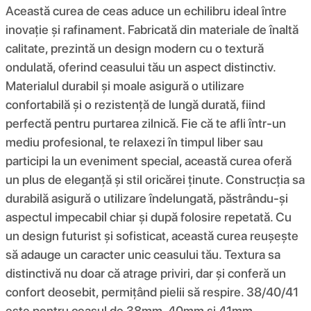
Această curea de ceas aduce un echilibru ideal între
inovație și rafinament. Fabricată din materiale de înaltă
calitate, prezintă un design modern cu o textură
ondulată, oferind ceasului tău un aspect distinctiv.
Materialul durabil și moale asigură o utilizare
confortabilă și o rezistență de lungă durată, fiind
perfectă pentru purtarea zilnică. Fie că te afli într-un
mediu profesional, te relaxezi în timpul liber sau
participi la un eveniment special, această curea oferă
un plus de eleganță și stil oricărei ținute. Construcția sa
durabilă asigură o utilizare îndelungată, păstrându-și
aspectul impecabil chiar și după folosire repetată. Cu
un design futurist și sofisticat, această curea reușește
să adauge un caracter unic ceasului tău. Textura sa
distinctivă nu doar că atrage priviri, dar și conferă un
confort deosebit, permițând pielii să respire. 38/40/41
este pentru ceasul de 38mm, 40mm si 41mm