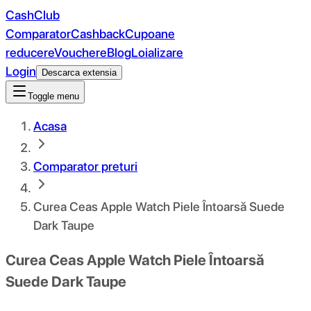
CashClub
Comparator
Cashback
Cupoane
reducere
Vouchere
Blog
Loializare
Login
Descarca extensia
Toggle menu
Acasa
Comparator preturi
Curea Ceas Apple Watch Piele Întoarsă Suede
Dark Taupe
Curea Ceas Apple Watch Piele Întoarsă
Suede Dark Taupe