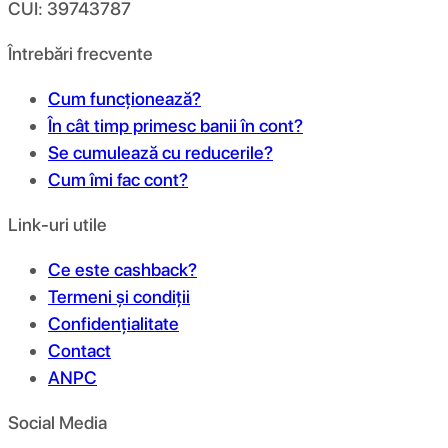
CUI: 39743787
Întrebări frecvente
Cum funcționează?
În cât timp primesc banii în cont?
Se cumulează cu reducerile?
Cum îmi fac cont?
Link-uri utile
Ce este cashback?
Termeni și condiții
Confidențialitate
Contact
ANPC
Social Media